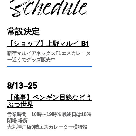
常設決定
【ショップ】上野マルイ B1
新宿マルイアネックスF1エスカレータ
ー近くでグッズ販売中
8/13~25
【催事】ペンギン目線などう
ぶつ世界
営業時間 10時～19時※最終日は18時
閉場 場所
大丸神戸店9階エスカレーター横特設
会場