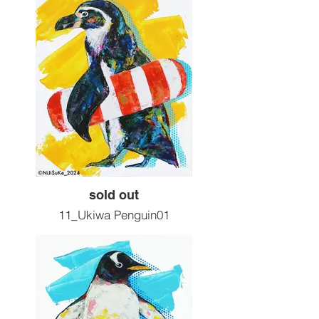
Size :F6 410x318
Painting tools :Acrylic
2024artwork
sold out
11_Ukiwa Penguin01
motif : ペンギン
Size :F6 410x318
Painting tools :Acrylic
2024artwork