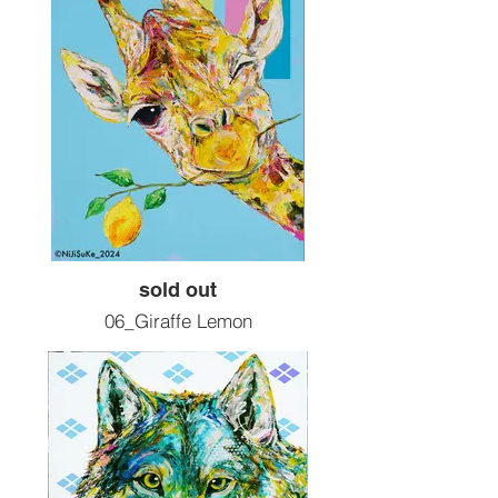
2024artwork
¥165,000( 税込 )
sold out
06_Giraffe Lemon
motif : キリン
Size :F15 652x530
Painting tools :Acrylic
2024artwork
¥165,000( 税込 )