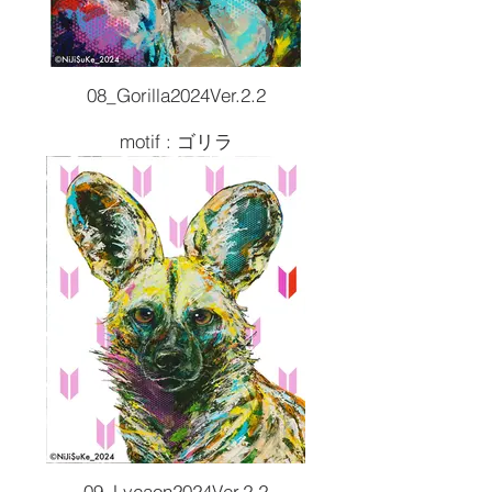
08_Gorilla2024Ver.2.2
motif : ゴリラ
Size :F20 727x606
Painting tools :Acrylic
2024artwork
¥220,000( 税込 )
09_Lycaon2024Ver.2.2