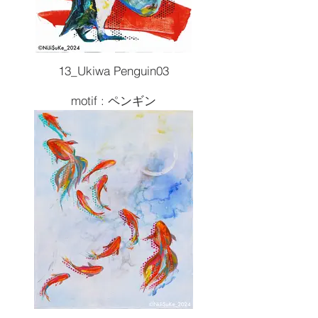
13_Ukiwa Penguin03
motif : ペンギン
Size :F6 410x318
Painting tools :Acrylic
2024artwork
¥66,000( 税込 )