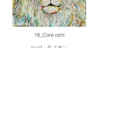
18_Core oshi
motif : ライオン
Size :F30 910x727
Painting tools :Acrylic,alcohol ink,oil
pastel.
2024artwork
¥330,000( 税込 )
フレームポスター購入可能
¥3,300(税込)
↓↓↓↓↓↓