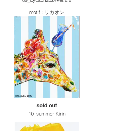
motif : リカオン
Size :F20 727x606
Painting tools :Acrylic
2024artwork
¥220,000( 税込 )
sold out
10_summer Kirin
motif : キリン