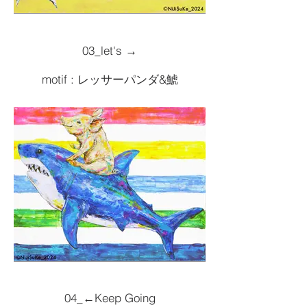
03_let's →
motif : レッサーパンダ&鯱
Size :F30 727x910
Painting tools :Acrylic
2024artwork
¥330,000( 税込 )
04_←Keep Going