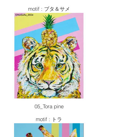
motif : ブタ＆サメ
Size :F30 727x910
Painting tools :Acrylic
2024artwork
¥330,000( 税込 )
05_Tora pine
motif : トラ
Size :P15 652x500
Painting tools :Acrylic