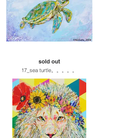
sold out
17_sea ​​turtle。。。。。
motif : ウミガメの子
Size :F4 333x242
Painting tools :Acrylic
2024artwork