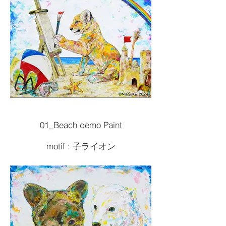
01_Beach demo Paint
motif : 子ライオン
Size :F30 727x910
Painting tools :Acrylic
2024artwork
¥330,000( 税込 )