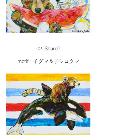
02_Share?
motif : 子グマ＆子シロクマ
Size :F15 652x530
Painting tools :Acrylic
2024artwork
¥165,000( 税込 )