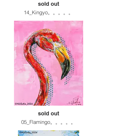
sold out
14_Kingyo。。。。。
motif : 金魚
Size :F6 410x318
Painting tools :Acrylic
2024artwork
¥66,000( 税込 )
sold out
05_Flamingo。。。。。
motif : フラミンゴ