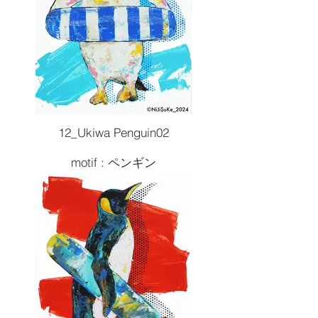
¥66,000( 税込 )
12_Ukiwa Penguin02
motif : ペンギン
Size :F6 410x318
Painting tools :Acrylic
2024artwork
¥66,000( 税込 )