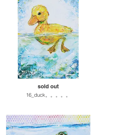
Size :F6 410x318
Painting tools :Acrylic
2024artwork
¥66,000( 税込 )
sold out
16_duck。。。。。
motif : アヒルの子
Size :F4 333x242
Painting tools :Acrylic
2024artwork