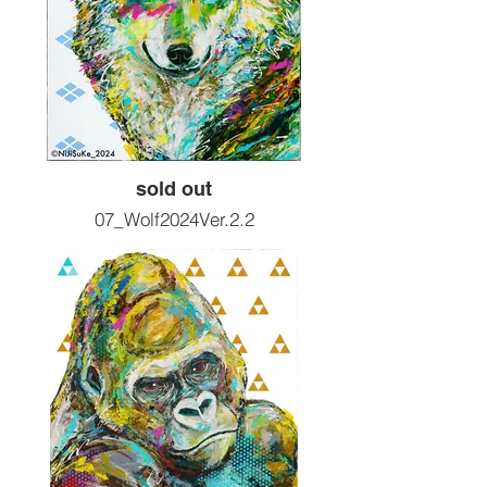
sold out
07_Wolf2024Ver.2.2
motif : 狼
Size :F20 727x606
Painting tools :Acrylic
2024artwork
¥220,000( 税込 )